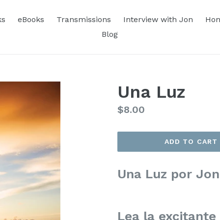
ks
eBooks
Transmissions
Interview with Jon
Hom
Blog
Una Luz
Regular
$8.00
price
ADD TO CART
Una Luz por Jon
Lea la excitante 