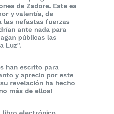
iones de Zadore. Este es
r y valentía, de
 las nefastas fuerzas
drían ante nada para
agan públicas las
a Luz".
 han escrito para
anto y aprecio por este
e su revelación ha hecho
uno más de ellos!
libro electrónico