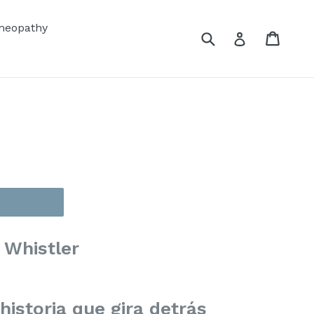
eopathy
Submit
Cart
Cart
Log in
 Whistler
historia que gira detrás